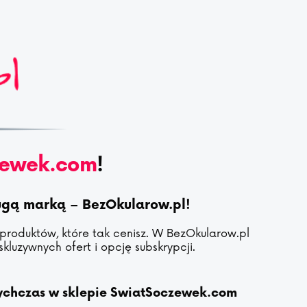
zewek.com
!
rugą marką – BezOkularow.pl!
 produktów, które tak cenisz. W BezOkularow.pl
kluzywnych ofert i opcję subskrypcji.
tychczas w sklepie SwiatSoczewek.com