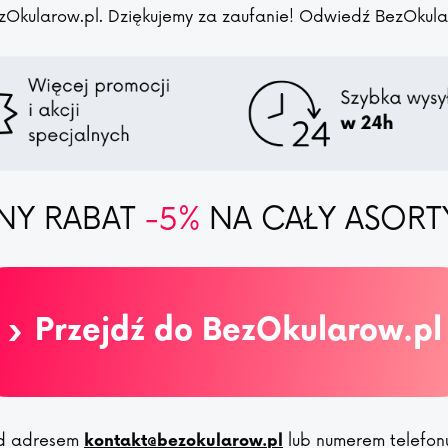
zOkularow.pl. Dziękujemy za zaufanie! Odwiedź BezOkularo
NY RABAT
-5%
NA CAŁY ASORT
›
Przejdź do BezOkularow.pl
pod adresem
lub numerem telefo
kontakt@bezokularow.pl