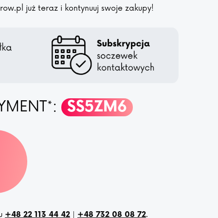
w.pl już teraz i kontynuuj swoje zakupy!
YMENT*:
SS5ZM6
nu
|
.
+48 22 113 44 42
+48 732 08 08 72