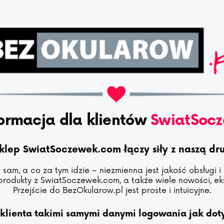
ormacja dla klientów
SwiatSoc
sklep SwiatSoczewek.com łączy siły z naszą d
sam, a co za tym idzie – niezmienna jest jakość obsługi i
produkty z SwiatSoczewek.com, a także wiele nowości, eks
Przejście do BezOkularow.pl jest proste i intuicyjne.
 klienta takimi samymi danymi logowania jak do