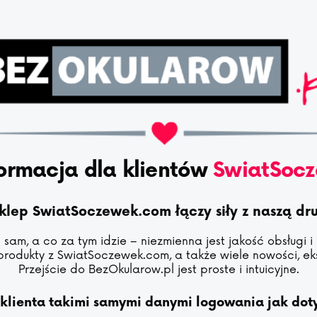
ormacja dla klientów
SwiatSoc
sklep SwiatSoczewek.com łączy siły z naszą d
sam, a co za tym idzie – niezmienna jest jakość obsługi i
produkty z SwiatSoczewek.com, a także wiele nowości, eks
Przejście do BezOkularow.pl jest proste i intuicyjne.
 klienta takimi samymi danymi logowania jak do