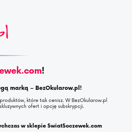
zewek.com
!
rugą marką – BezOkularow.pl!
 produktów, które tak cenisz. W BezOkularow.pl
kluzywnych ofert i opcję subskrypcji.
tychczas w sklepie SwiatSoczewek.com