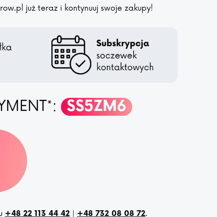
w.pl już teraz i kontynuuj swoje zakupy!
YMENT*:
SS5ZM6
nu
|
.
+48 22 113 44 42
+48 732 08 08 72