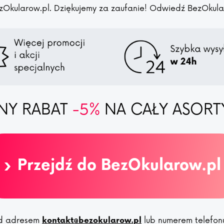
zOkularow.pl. Dziękujemy za zaufanie! Odwiedź BezOkularo
NY RABAT
-5%
NA CAŁY ASORT
›
Przejdź do BezOkularow.pl
pod adresem
lub numerem telefo
kontakt@bezokularow.pl