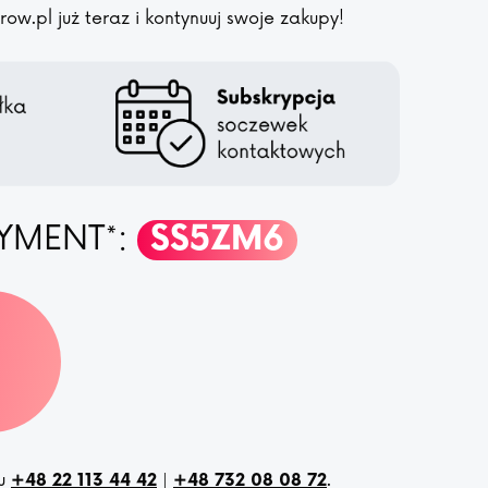
w.pl już teraz i kontynuuj swoje zakupy!
YMENT*:
SS5ZM6
nu
|
.
+48 22 113 44 42
+48 732 08 08 72