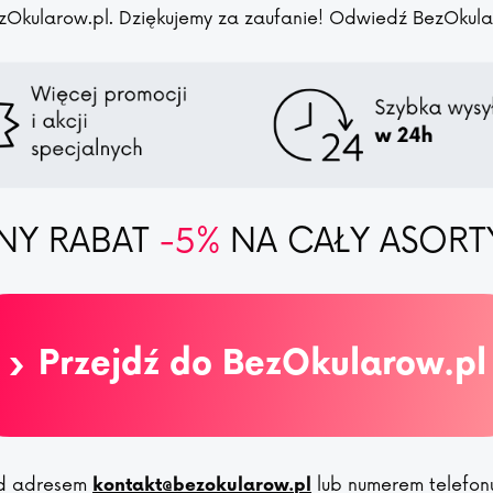
zOkularow.pl. Dziękujemy za zaufanie! Odwiedź BezOkularo
NY RABAT
-5%
NA CAŁY ASORT
›
Przejdź do BezOkularow.pl
pod adresem
lub numerem telefo
kontakt@bezokularow.pl