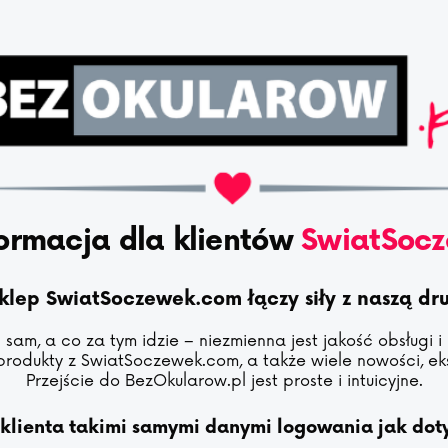
ormacja dla klientów
SwiatSoc
sklep SwiatSoczewek.com łączy siły z naszą d
sam, a co za tym idzie – niezmienna jest jakość obsługi i
produkty z SwiatSoczewek.com, a także wiele nowości, eks
Przejście do BezOkularow.pl jest proste i intuicyjne.
 klienta takimi samymi danymi logowania jak do