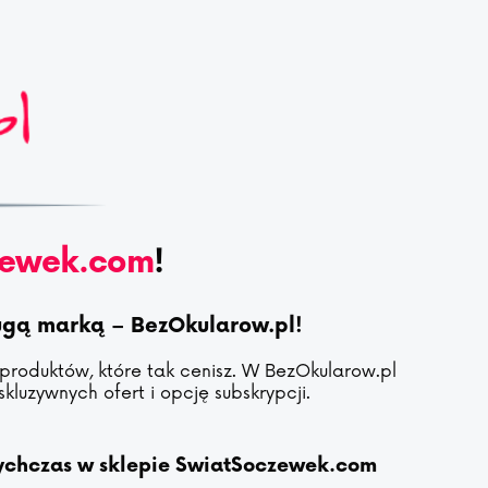
zewek.com
!
rugą marką – BezOkularow.pl!
 produktów, które tak cenisz. W BezOkularow.pl
kluzywnych ofert i opcję subskrypcji.
tychczas w sklepie SwiatSoczewek.com