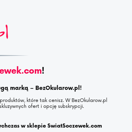
zewek.com
!
rugą marką – BezOkularow.pl!
 produktów, które tak cenisz. W BezOkularow.pl
kluzywnych ofert i opcję subskrypcji.
tychczas w sklepie SwiatSoczewek.com