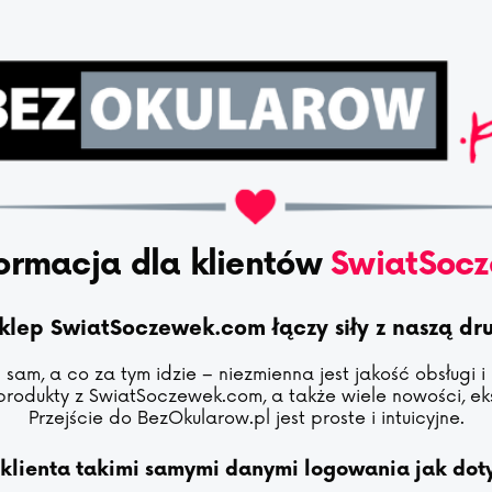
ormacja dla klientów
SwiatSoc
sklep SwiatSoczewek.com łączy siły z naszą d
sam, a co za tym idzie – niezmienna jest jakość obsługi i
produkty z SwiatSoczewek.com, a także wiele nowości, eks
Przejście do BezOkularow.pl jest proste i intuicyjne.
 klienta takimi samymi danymi logowania jak do