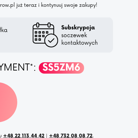
w.pl już teraz i kontynuuj swoje zakupy!
YMENT*:
SS5ZM6
nu
|
.
+48 22 113 44 42
+48 732 08 08 72