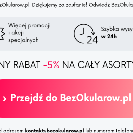
zOkularow.pl. Dziękujemy za zaufanie! Odwiedź BezOkularo
NY RABAT
-5%
NA CAŁY ASORT
›
Przejdź do BezOkularow.pl
pod adresem
lub numerem telefo
kontakt@bezokularow.pl